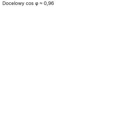
Docelowy cos φ ≈
0,96
Dane z rachunku
Moc umowna [kW]
Taryfa
Taryfa jednostrefowa - stała cena przez całą dobę
Energia czynna [kWh]
Energia ind
Godziny pracy (opcjonalnie)