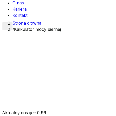
O nas
Kariera
Kontakt
Strona główna
/
Kalkulator mocy biernej
Wyniki kalkulatora mają charakter orientacyjny. Ostatec
może wymagać zastosowania dodatkowych współczynników 
Szukasz prawdziwej wyceny?
Skontaktuj się z nami, a nasz zespół przygotuje dla Cie
Zapytaj o wycenę
Aktualny cos φ ≈
0,96