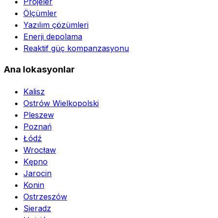
Projeler
Ölçümler
Yazılım çözümleri
Enerji depolama
Reaktif güç kompanzasyonu
Ana lokasyonlar
Kalisz
Ostrów Wielkopolski
Pleszew
Poznań
Łódź
Wrocław
Kępno
Jarocin
Konin
Ostrzeszów
Sieradz