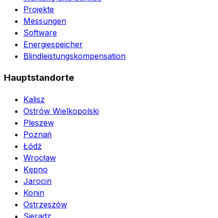
Projekte
Messungen
Software
Energiespeicher
Blindleistungskompensation
Hauptstandorte
Kalisz
Ostrów Wielkopolski
Pleszew
Poznań
Łódź
Wrocław
Kępno
Jarocin
Konin
Ostrzeszów
Sieradz