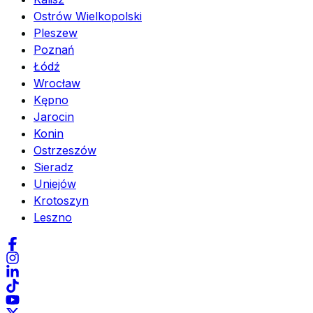
Ostrów Wielkopolski
Pleszew
Poznań
Łódź
Wrocław
Kępno
Jarocin
Konin
Ostrzeszów
Sieradz
Uniejów
Krotoszyn
Leszno