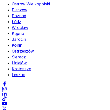
Ostrów Wielkopolski
Pleszew
Poznań
Łódź
Wrocław
Kępno
Jarocin
Konin
Ostrzeszów
Sieradz
Uniejów
Krotoszyn
Leszno