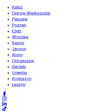
Kalisz
Ostrów Wielkopolski
Pleszew
Poznań
Łódź
Wrocław
Kępno
Jarocin
Konin
Ostrzeszów
Sieradz
Uniejów
Krotoszyn
Leszno