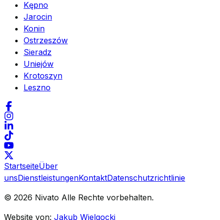
Kępno
Jarocin
Konin
Ostrzeszów
Sieradz
Uniejów
Krotoszyn
Leszno
Startseite
Über
uns
Dienstleistungen
Kontakt
Datenschutzrichtlinie
©
2026
Nivato
Alle Rechte vorbehalten.
Website von
:
Jakub Wielgocki