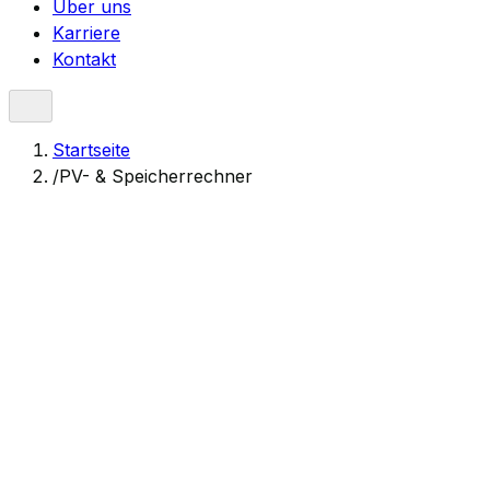
Über uns
Karriere
Kontakt
Startseite
/
PV- & Speicherrechner
Die Berechnungsergebnisse sind als Richtwerte zu
verstehen. Die endgültige Parameterwahl und
Ausführung erfordern eine Überprüfung durch einen
qualifizierten Planer. Jeder Fall kann zusätzliche
Faktoren und individuelle Berechnungen unter
Berücksichtigung der standortspezifischen Bedingungen
und technischen Anforderungen erfordern.