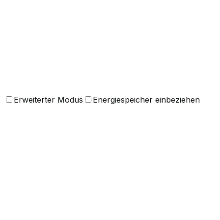
Sie suchen ein echtes Angebot?
Kontaktieren Sie uns und unser Team erstellt Ihnen ein
detailliertes, auf Ihre Bedürfnisse zugeschnittenes
Angebot.
Angebot anfragen
Erweiterter Modus
Energiespeicher einbeziehen