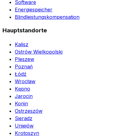
Software
Energiespeicher
Blindleistungskompensation
Hauptstandorte
Kalisz
Ostrów Wielkopolski
Pleszew
Poznań
Łódź
Wrocław
Kępno
Jarocin
Konin
Ostrzeszów
Sieradz
Uniejów
Krotoszyn